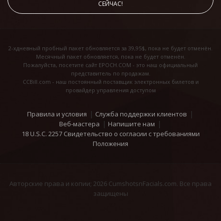
СЕЙЧАС!
2-хдневный пробный пакет обновляется за 39,95$, пока не будет отменён.
Месячный пакет обновляется, пока не будет отменён.
Пожалуйста, посетите сайт EPOCH.COM - это наш официальный
представитель по продажам.
CCBill.com - наш постоянный поставщик электронных билетов и
провайдер управления доступом
Правила и условия
Служба поддержки клиентов
Веб-мастера
Напишите нам
18 U.S.C. 2257 Свидетельство о согласии с требованиями
Положения
Авторские права и копии; 2026 CumshotsnFacials.com. Все права
защищены